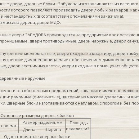
ные двери, дверные блоки - Забудова изготавливаются из клееног
ости которого позволяют производить двери любых размеров, как 
к и нестандартных (в соответствии с пожеланиями заказчика).
з массива дерева, двери МДФ.
ные двери ЗАБУДОВА производятся на предприятии как с остекление
роницаемые, двери противодымные, двери наружные, двери сануз
 внутренние межкомнатные, двери входные в квартиру, двери тамбур
 внутренние дымонепроницаемые с обеспечением дымонепроницаемо
ые, двери лестничных клеток, двери входные в помещения общест
 деревянные наружные.
имости от собственных предпочтений, заказчики имеют возможнос
кции: рамочные (филенчатые), щитовые из массива древесины и щи
ки. Дверные блоки изготавливаются с наплавом, с порогом и без пор
Основные размеры дверных блоков
Размер изделия, мм
Площадь
 проема
изделия, м2
Длина
Ширина
Одностворчатые дверные блоки