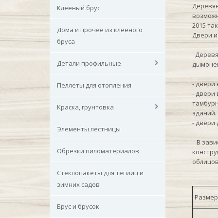
Деревян
Клееный брус
возможн
2015 та
Дома и прочее из клееного
Двери и
бруса
Деревян
Детали профильные
дымонеп
- двери
Пеллеты для отопления
- двери
тамбурн
Краска, грунтовка
зданий.
- двери
Элементы лестницы
В завис
Обрезки пиломатериалов
констру
облицов
Стеклопакеты для теплиц и
зимних садов
Размер
Брус и брусок