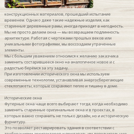
конструкционных материалов, прошедший испытание
временем. Однако даже такие надежные изделия, как
старинные деревянные рамы, иногда приходят в негодность.
Мы не просто делаем окна — мы возвращаем подлинность
архитектуре. Работая с чертежами прошлых веков или
уникальными фотографиями, мы воссоздаем утраченные
элементы.
Мы с большим уважением относимся к желанию заказчика
заменить состарившееся окно на аналогичное новое и с
радостью берёмся за эту задачу.
При изготовлении исторического окна мы используем
современные технологии, устанавливая энергосберегающие
стеклопакеты, которые сохраняют тепло и тишину в доме.
Исторические окна
Футерные окна чаще всего выбирают тогда, когда необходимо
заменить старинные оригинальные окна и в проектах, в
которых важно сохранить не только дизайн, но и историческую
фурнитуру.
Это позволяет реставрировать здания в соответствии с
требованиями архитекторов и придавать им дополнительную