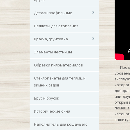
Детали профильные
Пеллеты для отопления
Краска, грунтовка
Элементы лестницы
Обрезки пиломатериалов
Продукц
уровен
Стеклопакеты для теплиц и
эксплуа
которог
зимних садов
добора 
или дву
Брус и брусок
открыв
помещен
Исторические окна
клееног
защиту 
Наполнитель для кошачьего