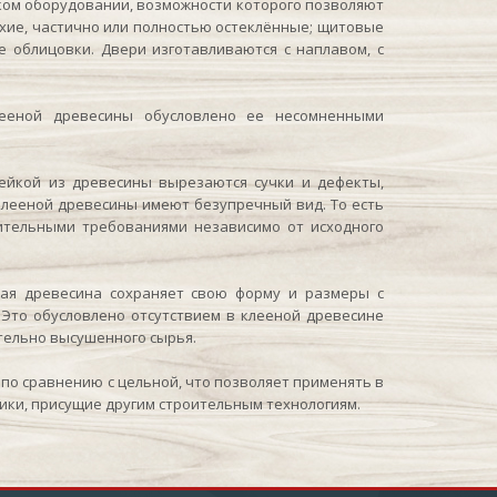
ом оборудовании, возможности которого позволяют
ухие, частично или полностью остеклённые; щитовые
 облицовки. Двери изготавливаются с наплавом, с
ееной древесины обусловлено ее несомненными
лейкой из древесины вырезаются сучки и дефекты,
 клееной древесины имеют безупречный вид. То есть
оительными требованиями независимо от исходного
еная древесина сохраняет свою форму и размеры с
. Это обусловлено отсутствием в клееной древесине
тельно высушенного сырья.
 по сравнению с цельной, что позволяет применять в
ки, присущие другим строительным технологиям.