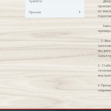
туалета
Двери и
произво
из масс
Прочее
порогом
Завод 
преимущ
1. Высо
заготов
мы регу
сырья к
2. Стаб
течение
внутрен
3. Проч
совреме