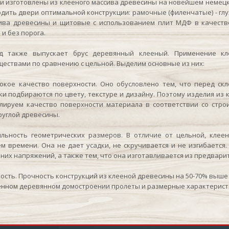
зготовлены из клееного массива древесины на новейшем немецк
дить двери оптимальной конструкции: рамочные (филенчатые) - гл
ива древесины и щитовые с использованием плит МДФ в качестве
 и без порога.
также выпускает брус деревянный клееный. Применение кл
ествами по сравнению с цельной. Выделим основные из них:
кое качество поверхности. Оно обусловлено тем, что перед ск
ки подбираются по цвету, текстуре и дизайну. Поэтому изделия из
лируем качество поверхности материала в соответствии со стр
руглой древесины.
ильность геометрических размеров. В отличие от цельной, кле
м времени. Она не дает усадки, не скручивается и не изгибается
них напряжений, а также тем, что она изготавливается из предвари
ность. Прочность конструкций из клееной древесины на 50-70% выше
нном деревянном домостроении пролеты и размерные характеристи