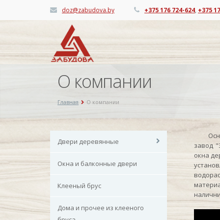
doz@zabudova.by
+375 176 724-624
,
+375 1
О компании
Главная
О компании
Основн
Двери деревянные
завод "
окна де
Окна и балконные двери
установ
водорас
материа
Клееный брус
налични
Дома и прочее из клееного
бруса