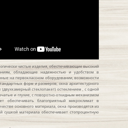
гически чистые изделия, обеспечивающие высокий
аниям, обладающие надежностью и удобством в
нные на первоклассном оборудовании, возможности
тандартных форм и размеров, окна архитектурного
 (двухкамерный стеклопакет) остеклением , с одной
рчатые и глухие, с поворотно-откидным механизмом
ет обеспечивать благоприятный микроклимат в
честве основного материала, окна производятся из
ной сушкой материала обеспечивает стопроцентную