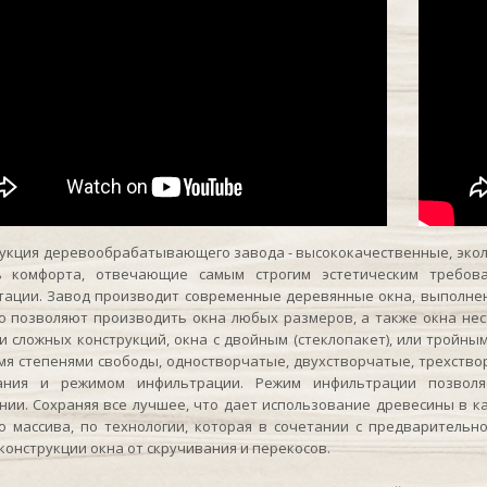
ия деревообрабатывающего завода - высококачественные, эколо
ь комфорта, отвечающие самым строгим эстетическим требов
тации. Завод производит современные деревянные окна, выполне
о позволяют производить окна любых размеров, а также окна нес
и сложных конструкций, окна с двойным (стеклопакет), или тройным
мя степенями свободы, одностворчатые, двухстворчатые, трехство
ания и режимом инфильтрации. Режим инфильтрации позволя
ии. Сохраняя все лучшее, что дает использование древесины в ка
о массива, по технологии, которая в сочетании с предваритель
конструкции окна от скручивания и перекосов.