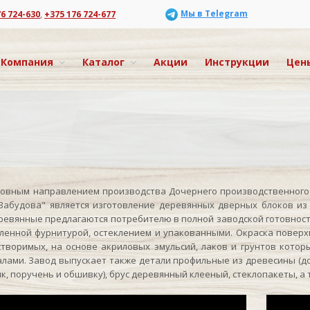
Мы в Telegram
76 724-630
,
+375 176 724-677
Компания
Каталог
Акции
Инструкции
Цен
ым направлением производства Дочернего производственного 
Забудова" является изготовление деревянных дверных блоков из
ревянные предлагаются потребителю в полной заводской готовност
ленной фурнитурой, остеклением и упакованными. Окраска поверх
творимых, на основе акриловых эмульсий, лаков и грунтов котор
лами. Завод выпускает также детали профильные из древесины (дос
к, поручень и обшивку), брус деревянный клееный, стеклопакеты, а 